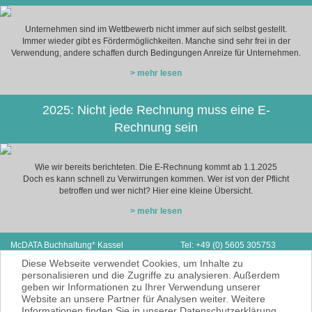
Unternehmen sind im Wettbewerb nicht immer auf sich selbst gestellt.
Immer wieder gibt es Fördermöglichkeiten. Manche sind sehr frei in der
Verwendung, andere schaffen durch Bedingungen Anreize für Unternehmen.
> mehr lesen
2025: Nicht jede Rechnung muss eine E-
Rechnung sein
Wie wir bereits berichteten. Die E-Rechnung kommt ab 1.1.2025
Doch es kann schnell zu Verwirrungen kommen. Wer ist von der Pflicht
betroffen und wer nicht? Hier eine kleine Übersicht.
> mehr lesen
McDATA Buchhaltung* Kassel
Tel: +49 (0) 5605 305753
Stiftstraße 2
Fax: + 49 (0) 3212 1078173
Diese Webseite verwendet Cookies, um Inhalte zu
34260 Kaufungen
E-Mail:
hawlitschek@mcdata.de
personalisieren und die Zugriffe zu analysieren. Außerdem
geben wir Informationen zu Ihrer Verwendung unserer
McDATA ist eine sehr gute Alternative zu
Website an unsere Partner für Analysen weiter. Weitere
Ihrem Steuerberater zur Erbringung der
Informationen finden Sie in unserer Datenschutzerklärung.
laufenden Finanz- und Lohnbuchhaltung*.