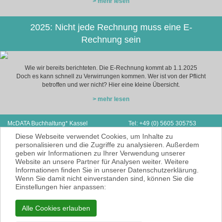
> mehr lesen
2025: Nicht jede Rechnung muss eine E-
Rechnung sein
Wie wir bereits berichteten. Die E-Rechnung kommt ab 1.1.2025
Doch es kann schnell zu Verwirrungen kommen. Wer ist von der Pflicht
betroffen und wer nicht? Hier eine kleine Übersicht.
> mehr lesen
McDATA Buchhaltung* Kassel
Tel: +49 (0) 5605 305753
Stiftstraße 2
Fax: + 49 (0) 3212 1078173
Diese Webseite verwendet Cookies, um Inhalte zu
34260 Kaufungen
E-Mail:
hawlitschek@mcdata.de
personalisieren und die Zugriffe zu analysieren. Außerdem
geben wir Informationen zu Ihrer Verwendung unserer
McDATA ist eine sehr gute Alternative zu
Website an unsere Partner für Analysen weiter. Weitere
Ihrem Steuerberater zur Erbringung der
Informationen finden Sie in unserer Datenschutzerklärung.
laufenden Finanz- und Lohnbuchhaltung*.
Wenn Sie damit nicht einverstanden sind, können Sie die
* = Erbracht werden nur Dienstleistungen
Einstellungen hier anpassen:
gemäß § 6 Nr. 3+4 Steuerberatungsgesetz
KEINE Rechts- und/oder Steuerberatung!
Alle Cookies erlauben