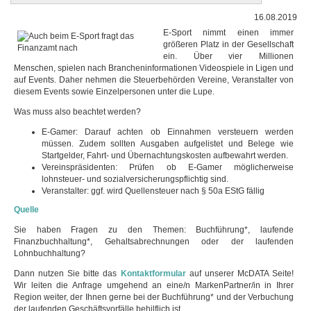
16.08.2019
E-Sport nimmt einen immer
größeren Platz in der Gesellschaft
ein. Über vier Millionen
Menschen, spielen nach Brancheninformationen Videospiele in Ligen und
auf Events. Daher nehmen die Steuerbehörden Vereine, Veranstalter von
diesem Events sowie Einzelpersonen unter die Lupe.
Was muss also beachtet werden?
E-Gamer: Darauf achten ob Einnahmen versteuern werden
müssen. Zudem sollten Ausgaben aufgelistet und Belege wie
Startgelder, Fahrt- und Übernachtungskosten aufbewahrt werden.
Vereinspräsidenten: Prüfen ob E-Gamer möglicherweise
lohnsteuer- und sozialversicherungspflichtig sind.
Veranstalter: ggf. wird Quellensteuer nach § 50a EStG fällig
Quelle
Sie haben Fragen zu den Themen: Buchführung*, laufende
Finanzbuchhaltung*, Gehaltsabrechnungen oder der laufenden
Lohnbuchhaltung?
Dann nutzen Sie bitte das
Kontaktformular
auf unserer McDATA Seite!
Wir leiten die Anfrage umgehend an eine/n MarkenPartner/in in Ihrer
Region weiter, der Ihnen gerne bei der Buchführung* und der Verbuchung
der laufenden Geschäftsvorfälle behilflich ist.