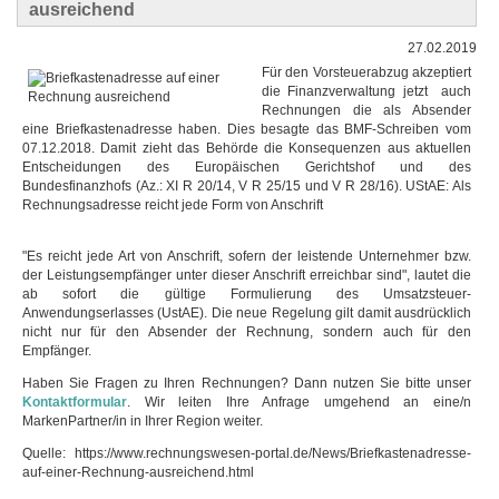
ausreichend
27.02.2019
Für den Vorsteuerabzug akzeptiert
die Finanzverwaltung jetzt auch
Rechnungen die als Absender
eine Briefkastenadresse haben. Dies besagte das BMF-Schreiben vom
07.12.2018. Damit zieht das Behörde die Konsequenzen aus aktuellen
Entscheidungen des Europäischen Gerichtshof und des
Bundesfinanzhofs (Az.: XI R 20/14, V R 25/15 und V R 28/16). UStAE: Als
Rechnungsadresse reicht jede Form von Anschrift
"Es reicht jede Art von Anschrift, sofern der leistende Unternehmer bzw.
der Leistungsempfänger unter dieser Anschrift erreichbar sind", lautet die
ab sofort die gültige Formulierung des Umsatzsteuer-
Anwendungserlasses (UstAE). Die neue Regelung gilt damit ausdrücklich
nicht nur für den Absender der Rechnung, sondern auch für den
Empfänger.
Haben Sie Fragen zu Ihren Rechnungen? Dann nutzen Sie bitte unser
Kontaktformular
. Wir leiten Ihre Anfrage umgehend an eine/n
MarkenPartner/in in Ihrer Region weiter.
Quelle: https://www.rechnungswesen-portal.de/News/Briefkastenadresse-
auf-einer-Rechnung-ausreichend.html