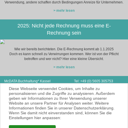
Verwendung, andere schaffen durch Bedingungen Anreize für Unternehmen.
> mehr lesen
2025: Nicht jede Rechnung muss eine E-
Rechnung sein
Wie wir bereits berichteten. Die E-Rechnung kommt ab 1.1.2025
Doch es kann schnell zu Verwirrungen kommen. Wer ist von der Pflicht
betroffen und wer nicht? Hier eine kleine Übersicht.
> mehr lesen
McDATA Buchhaltung* Kassel
Tel: +49 (0) 5605 305753
Stiftstraße 2
Fax: + 49 (0) 3212 1078173
Diese Webseite verwendet Cookies, um Inhalte zu
34260 Kaufungen
E-Mail:
hawlitschek@mcdata.de
personalisieren und die Zugriffe zu analysieren. Außerdem
geben wir Informationen zu Ihrer Verwendung unserer
McDATA ist eine sehr gute Alternative zu
Website an unsere Partner für Analysen weiter. Weitere
Ihrem Steuerberater zur Erbringung der
Informationen finden Sie in unserer Datenschutzerklärung.
laufenden Finanz- und Lohnbuchhaltung*.
Wenn Sie damit nicht einverstanden sind, können Sie die
* = Erbracht werden nur Dienstleistungen
Einstellungen hier anpassen:
gemäß § 6 Nr. 3+4 Steuerberatungsgesetz
KEINE Rechts- und/oder Steuerberatung!