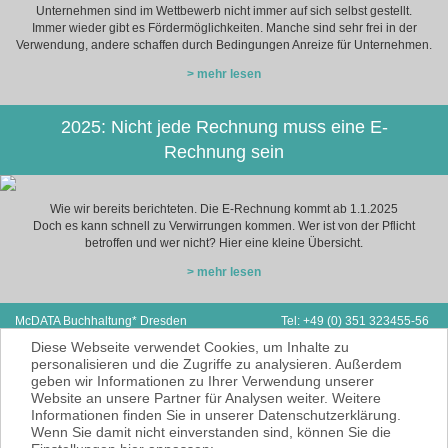
Unternehmen sind im Wettbewerb nicht immer auf sich selbst gestellt.
Immer wieder gibt es Fördermöglichkeiten. Manche sind sehr frei in der
Verwendung, andere schaffen durch Bedingungen Anreize für Unternehmen.
> mehr lesen
2025: Nicht jede Rechnung muss eine E-
Rechnung sein
Wie wir bereits berichteten. Die E-Rechnung kommt ab 1.1.2025
Doch es kann schnell zu Verwirrungen kommen. Wer ist von der Pflicht
betroffen und wer nicht? Hier eine kleine Übersicht.
> mehr lesen
McDATA Buchhaltung* Dresden
Tel: +49 (0) 351 323455-56
Zwickauer Straße 162
Fax: +49 (0) 351 323455-55
Diese Webseite verwendet Cookies, um Inhalte zu
01187 Dresden
E-Mail:
hp@mcdata.de
personalisieren und die Zugriffe zu analysieren. Außerdem
geben wir Informationen zu Ihrer Verwendung unserer
McDATA ist eine sehr gute Alternative zu
Website an unsere Partner für Analysen weiter. Weitere
Ihrem Steuerberater zur Erbringung der
Informationen finden Sie in unserer Datenschutzerklärung.
laufenden Finanz- und Lohnbuchhaltung*.
Wenn Sie damit nicht einverstanden sind, können Sie die
* = Erbracht werden nur Dienstleistungen