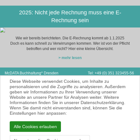
2025: Nicht jede Rechnung muss eine E-
Rechnung sein
Wie wir bereits berichteten. Die E-Rechnung kommt ab 1.1.2025
Doch es kann schnell zu Verwirrungen kommen. Wer ist von der Pflicht
betroffen und wer nicht? Hier eine kleine Übersicht.
> mehr lesen
McDATA Buchhaltung* Dresden
Tel: +49 (0) 351 323455-56
Zwickauer Straße 162
Fax: +49 (0) 351 323455-55
Diese Webseite verwendet Cookies, um Inhalte zu
01187 Dresden
E-Mail:
hp@mcdata.de
personalisieren und die Zugriffe zu analysieren. Außerdem
geben wir Informationen zu Ihrer Verwendung unserer
McDATA ist eine sehr gute Alternative zu
Website an unsere Partner für Analysen weiter. Weitere
Ihrem Steuerberater zur Erbringung der
Informationen finden Sie in unserer Datenschutzerklärung.
laufenden Finanz- und Lohnbuchhaltung*.
Wenn Sie damit nicht einverstanden sind, können Sie die
* = Erbracht werden nur Dienstleistungen
Einstellungen hier anpassen:
gemäß § 6 Nr. 3+4 Steuerberatungsgesetz
KEINE Rechts- und/oder Steuerberatung!
Alle Cookies erlauben
Impressum
Datenschutzerklärung