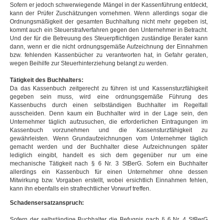
Sofern er jedoch schwerwiegende Mängel in der Kassenführung entdeckt,
kann der Prüfer Zuschätzungen vornehmen. Wenn allerdings sogar die
Ordnungsmäßigkeit der gesamten Buchhaltung nicht mehr gegeben ist,
kommt auch ein Steuerstrafverfahren gegen den Unternehmer in Betracht.
Und der für die Betreuung des Steuerpflichtigen zuständige Berater kann
dann, wenn er die nicht ordnungsgemäße Aufzeichnung der Einnahmen
bzw. fehlenden Kassenbücher zu verantworten hat, in Gefahr geraten,
wegen Beihilfe zur Steuerhinterziehung belangt zu werden.
Tätigkeit des Buchhalters:
Da das Kassenbuch zeitgerecht zu führen ist und Kassensturzfähigkeit
gegeben sein muss, wird eine ordnungsgemäße Führung des
Kassenbuchs durch einen selbständigen Buchhalter im Regelfall
ausscheiden. Denn kaum ein Buchhalter wird in der Lage sein, den
Unternehmer täglich aufzusuchen, die erforderlichen Eintragungen im
Kassenbuch vorzunehmen und die Kassensturzfähigkeit zu
gewährleisten. Wenn Grundaufzeichnungen vom Unternehmer täglich
gemacht werden und der Buchhalter diese Aufzeichnungen später
lediglich eingibt, handelt es sich dem gegenüber nur um eine
mechanische Tätigkeit nach § 6 Nr. 3 StBerG. Sofern ein Buchhalter
allerdings ein Kassenbuch für einen Unternehmer ohne dessen
Mitwirkung bzw. Vorgaben erstellt, wobei ersichtlich Einnahmen fehlen,
kann ihn ebenfalls ein strafrechtlicher Vorwurf treffen.
Schadensersatzanspruch:
Sofern der selbständige Buchhalter die Befugnis nach § 6 Nr. 4 StBerG