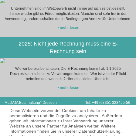
Unternehmen sind im Wettbewerb nicht immer auf sich selbst gestellt.
Immer wieder gibt es Fördermöglichkeiten. Manche sind sehr frei in der
Verwendung, andere schaffen durch Bedingungen Anreize für Unternehmen.
> mehr lesen
2025: Nicht jede Rechnung muss eine E-
Rechnung sein
Wie wir bereits berichteten. Die E-Rechnung kommt ab 1.1.2025
Doch es kann schnell zu Verwirrungen kommen. Wer ist von der Pflicht
betroffen und wer nicht? Hier eine kleine Übersicht.
> mehr lesen
McDATA Buchhaltung* Dresden
Tel: +49 (0) 351 323455-56
Zwickauer Straße 162
Fax: +49 (0) 351 323455-55
Diese Webseite verwendet Cookies, um Inhalte zu
01187 Dresden
E-Mail:
hp@mcdata.de
personalisieren und die Zugriffe zu analysieren. Außerdem
geben wir Informationen zu Ihrer Verwendung unserer
McDATA ist eine sehr gute Alternative zu
Website an unsere Partner für Analysen weiter. Weitere
Ihrem Steuerberater zur Erbringung der
Informationen finden Sie in unserer Datenschutzerklärung.
laufenden Finanz- und Lohnbuchhaltung*.