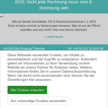
2025: Nicht jede Rechnung muss eine E-
Rechnung sein
Wie wir bereits berichteten. Die E-Rechnung kommt ab 1.1.2025
Doch es kann schnell zu Verwirrungen kommen. Wer ist von der Pflicht
betroffen und wer nicht? Hier eine kleine Übersicht.
> mehr lesen
McDATA Buchhaltung* Dresden
Tel: +49 (0) 351 323455-56
Zwickauer Straße 162
Fax: +49 (0) 351 323455-55
Diese Webseite verwendet Cookies, um Inhalte zu
01187 Dresden
E-Mail:
hp@mcdata.de
personalisieren und die Zugriffe zu analysieren. Außerdem
geben wir Informationen zu Ihrer Verwendung unserer
McDATA ist eine sehr gute Alternative zu
Website an unsere Partner für Analysen weiter. Weitere
Ihrem Steuerberater zur Erbringung der
Informationen finden Sie in unserer Datenschutzerklärung.
laufenden Finanz- und Lohnbuchhaltung*.
Wenn Sie damit nicht einverstanden sind, können Sie die
* = Erbracht werden nur Dienstleistungen
Einstellungen hier anpassen:
gemäß § 6 Nr. 3+4 Steuerberatungsgesetz
KEINE Rechts- und/oder Steuerberatung!
Alle Cookies erlauben
Impressum
Datenschutzerklärung
Nur notwendige Cookies verwenden