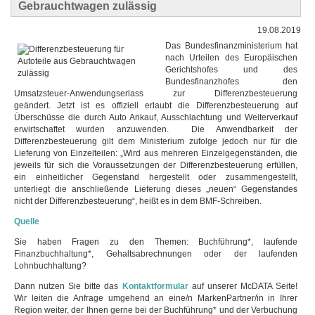
Gebrauchtwagen zulässig
19.08.2019
Das Bundesfinanzministerium hat
nach Urteilen des Europäischen
Gerichtshofes und des
Bundesfinanzhofes den
Umsatzsteuer-Anwendungserlass zur Differenzbesteuerung
geändert. Jetzt ist es offiziell erlaubt die Differenzbesteuerung auf
Überschüsse die durch Auto Ankauf, Ausschlachtung und Weiterverkauf
erwirtschaftet wurden anzuwenden. Die Anwendbarkeit der
Differenzbesteuerung gilt dem Ministerium zufolge jedoch nur für die
Lieferung von Einzelteilen: „Wird aus mehreren Einzelgegenständen, die
jeweils für sich die Voraussetzungen der Differenzbesteuerung erfüllen,
ein einheitlicher Gegenstand hergestellt oder zusammengestellt,
unterliegt die anschließende Lieferung dieses „neuen“ Gegenstandes
nicht der Differenzbesteuerung“, heißt es in dem BMF-Schreiben.
Quelle
Sie haben Fragen zu den Themen: Buchführung*, laufende
Finanzbuchhaltung*, Gehaltsabrechnungen oder der laufenden
Lohnbuchhaltung?
Dann nutzen Sie bitte das
Kontaktformular
auf unserer McDATA Seite!
Wir leiten die Anfrage umgehend an eine/n MarkenPartner/in in Ihrer
Region weiter, der Ihnen gerne bei der Buchführung* und der Verbuchung