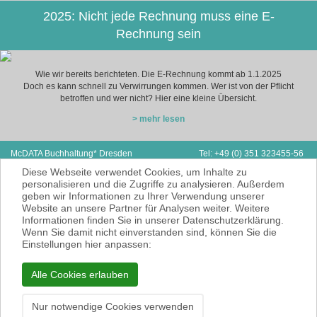
2025: Nicht jede Rechnung muss eine E-
Rechnung sein
Wie wir bereits berichteten. Die E-Rechnung kommt ab 1.1.2025
Doch es kann schnell zu Verwirrungen kommen. Wer ist von der Pflicht
betroffen und wer nicht? Hier eine kleine Übersicht.
> mehr lesen
McDATA Buchhaltung* Dresden
Tel: +49 (0) 351 323455-56
Zwickauer Straße 162
Fax: +49 (0) 351 323455-55
Diese Webseite verwendet Cookies, um Inhalte zu
01187 Dresden
E-Mail:
hp@mcdata.de
personalisieren und die Zugriffe zu analysieren. Außerdem
geben wir Informationen zu Ihrer Verwendung unserer
McDATA ist eine sehr gute Alternative zu
Website an unsere Partner für Analysen weiter. Weitere
Ihrem Steuerberater zur Erbringung der
Informationen finden Sie in unserer Datenschutzerklärung.
laufenden Finanz- und Lohnbuchhaltung*.
Wenn Sie damit nicht einverstanden sind, können Sie die
* = Erbracht werden nur Dienstleistungen
Einstellungen hier anpassen:
gemäß § 6 Nr. 3+4 Steuerberatungsgesetz
KEINE Rechts- und/oder Steuerberatung!
Alle Cookies erlauben
Impressum
Datenschutzerklärung
Nur notwendige Cookies verwenden