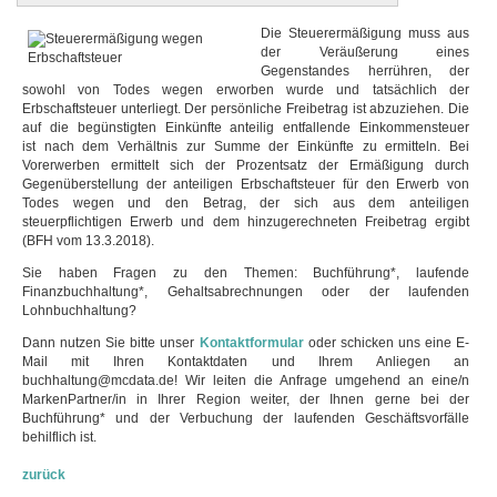
Die Steuerermäßigung muss aus
der Veräußerung eines
Gegenstandes herrühren, der
sowohl von Todes wegen erworben wurde und tatsächlich der
Erbschaftsteuer unterliegt. Der persönliche Freibetrag ist abzuziehen. Die
auf die begünstigten Einkünfte anteilig entfallende Einkommensteuer
ist nach dem Verhältnis zur Summe der Einkünfte zu ermitteln. Bei
Vorerwerben ermittelt sich der Prozentsatz der Ermäßigung durch
Gegenüberstellung der anteiligen Erbschaftsteuer für den Erwerb von
Todes wegen und den Betrag, der sich aus dem anteiligen
steuerpflichtigen Erwerb und dem hinzugerechneten Freibetrag ergibt
(BFH vom 13.3.2018).
Sie haben Fragen zu den Themen: Buchführung*, laufende
Finanzbuchhaltung*, Gehaltsabrechnungen oder der laufenden
Lohnbuchhaltung?
Dann nutzen Sie bitte unser
Kontaktformular
oder schicken uns eine E-
Mail mit Ihren Kontaktdaten und Ihrem Anliegen an
buchhaltung@mcdata.de! Wir leiten die Anfrage umgehend an eine/n
MarkenPartner/in in Ihrer Region weiter, der Ihnen gerne bei der
Buchführung* und der Verbuchung der laufenden Geschäftsvorfälle
behilflich ist.
zurück