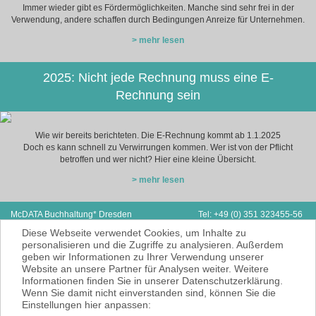
Immer wieder gibt es Fördermöglichkeiten. Manche sind sehr frei in der
Verwendung, andere schaffen durch Bedingungen Anreize für Unternehmen.
> mehr lesen
2025: Nicht jede Rechnung muss eine E-
Rechnung sein
Wie wir bereits berichteten. Die E-Rechnung kommt ab 1.1.2025
Doch es kann schnell zu Verwirrungen kommen. Wer ist von der Pflicht
betroffen und wer nicht? Hier eine kleine Übersicht.
> mehr lesen
McDATA Buchhaltung* Dresden
Tel: +49 (0) 351 323455-56
Zwickauer Straße 162
Fax: +49 (0) 351 323455-55
Diese Webseite verwendet Cookies, um Inhalte zu
01187 Dresden
E-Mail:
hp@mcdata.de
personalisieren und die Zugriffe zu analysieren. Außerdem
geben wir Informationen zu Ihrer Verwendung unserer
McDATA ist eine sehr gute Alternative zu
Website an unsere Partner für Analysen weiter. Weitere
Ihrem Steuerberater zur Erbringung der
Informationen finden Sie in unserer Datenschutzerklärung.
laufenden Finanz- und Lohnbuchhaltung*.
Wenn Sie damit nicht einverstanden sind, können Sie die
* = Erbracht werden nur Dienstleistungen
Einstellungen hier anpassen:
gemäß § 6 Nr. 3+4 Steuerberatungsgesetz