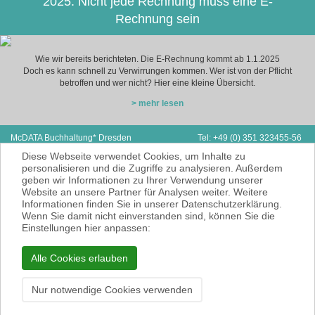
2025: Nicht jede Rechnung muss eine E-
Rechnung sein
Wie wir bereits berichteten. Die E-Rechnung kommt ab 1.1.2025
Doch es kann schnell zu Verwirrungen kommen. Wer ist von der Pflicht
betroffen und wer nicht? Hier eine kleine Übersicht.
> mehr lesen
McDATA Buchhaltung* Dresden
Tel: +49 (0) 351 323455-56
Zwickauer Straße 162
Fax: +49 (0) 351 323455-55
Diese Webseite verwendet Cookies, um Inhalte zu
01187 Dresden
E-Mail:
hp@mcdata.de
personalisieren und die Zugriffe zu analysieren. Außerdem
geben wir Informationen zu Ihrer Verwendung unserer
McDATA ist eine sehr gute Alternative zu
Website an unsere Partner für Analysen weiter. Weitere
Ihrem Steuerberater zur Erbringung der
Informationen finden Sie in unserer Datenschutzerklärung.
laufenden Finanz- und Lohnbuchhaltung*.
Wenn Sie damit nicht einverstanden sind, können Sie die
* = Erbracht werden nur Dienstleistungen
Einstellungen hier anpassen:
gemäß § 6 Nr. 3+4 Steuerberatungsgesetz
KEINE Rechts- und/oder Steuerberatung!
Alle Cookies erlauben
Impressum
Datenschutzerklärung
Nur notwendige Cookies verwenden