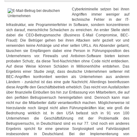
Cyberkriminelle setzen bei ihren
Angriffen immer weniger auf
technische Fehler in der IT-
Infrastruktur, wie Programmierfehler in Software, sondern konzentrieren
sich darauf, menschliche Schwächen zu erreichen. An erster Stelle steht
dabei die CEO-Betrugsmasche (Business E-Mail Compromise, BEC-
Fraud): Die Betrüger gehen bei ihren Attacken sehr gezielt vor und
verwenden keine Anhänge und eher selten URLs. Als Absender getarnt,
täuschen sie Empfängern dabei eine Person in Führungsposition des
Unternehmens vor. Firewalls und Antiviren-Software bieten keinen
probaten Schutz, da diese Text-Nachrichten ohne Code nicht entdecken.
Auf diese Weise können Schäden in Millionenhöhe entstehen. Das
Ergebnis einer Studie zeigt, dass deutsche Unternehmen seltener mit
BEC-Angriffen konfrontiert werden als Unternehmen aus anderen
Ländern - zunächst ist das eine gute Nachricht. Allerdings beeinflussen
diese Angriffe den Geschäftsbetrieb erheblich. Das reicht von Ausfallzeiten
über finanzielle Einbußen bis hin zur Entlassung von Mitarbeitern, die auf
den perfiden Betrugsversuch hereingefallen sind. Dennoch kann man
nicht nur die Mitarbeiter dafür verantwortlich machen. Möglicherweise ist
hierzulande noch längst nicht allen Führungskräften klar, wie groß die
Bedrohung wirklich ist. In den USA befasst sich in 91 von 100
Unternehmen die Geschäftsführung mit der Problematik des
Betrugsversuchs, in Deutschland sind es nur 77. Und noch ein anderes
Ergebnis spricht für eine gewisse Sorglosigkeit und Fahrlässigkeit
insbesondere in Deutschland. Bei der Implementierung von