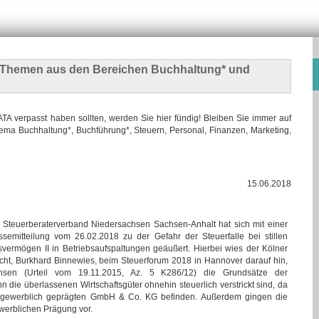
n Themen
aus den Bereichen Buchhaltung* und
 verpasst haben sollten, werden Sie hier fündig! Bleiben Sie immer auf
ma Buchhaltung*, Buchführung*, Steuern, Personal, Finanzen, Marketing,
15.06.2018
 Steuerberaterverband Niedersachsen Sachsen-Anhalt hat sich mit einer
ssemitteilung vom 26.02.2018 zu der Gefahr der Steuerfalle bei stillen
ermögen II in Betriebsaufspaltungen geäußert. Hierbei wies der Kölner
cht, Burkhard Binnewies, beim Steuerforum 2018 in Hannover darauf hin,
sen (Urteil vom 19.11.2015, Az. 5 K286/12) die Grundsätze der
 die überlassenen Wirtschaftsgüter ohnehin steuerlich verstrickt sind, da
 gewerblich geprägten GmbH & Co. KG befinden. Außerdem gingen die
werblichen Prägung vor.