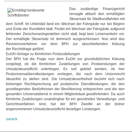
Das zuständige Finanzgericht
versagte aktuell den ermäßigten
Steuersatz für Stadtrundfahrten mit
dem Schiff. Im Urteilsfall fand ein Wechsel der Fahrgäste nur bei Beginn
und Ende der Rundfahrt statt. Findet ein Wechsel der Fahrgäste aufgrund
fehlender Zwischenanlegestellen nicht statt, liegt kein Linienverkehr vor.
Der ermäßigte Steuersatz ist demnach ausgeschlossen. Nun wird das
Revisionsverfahren vor dem BFH zur abschließenden Klärung
der Rechtsfrage geführt.
EuGH-Vorlage zu förmlichen Postzustellungen
Der BFH hat die Frage nun dem EuGH zur grundsätzlichen Klärung
vorgelegt, ob die förmlichen Zustellungen von Postsendungen der
Umsatzsteuerpflicht unterliegen. Es soll geklärt werden, ob hier
Postuniversaldienstleistungen vorliegen, die nach dem Unionsrecht
steuerfrei zu stellen sind. Die Umsatzsteuerfreiheit bezieht sich nach
bisheriger Rechtsprechung auf postalische Dienstleistungen, die den
grundlegenden Bedürfnissen der Bevölkerung entsprechen und die den
gesamten Universaldienst in einem Mitgliedstaat gewährleisten. Da auch
förmliche Zustellungen unabdingbar für ein geordnetes Verwaltungs- und
Gerichtsverfahren sind, hat der BFH Zweifel an der bisher
angenommenen Umsatzsteuerpflicht derartiger Leistungen.
zurück